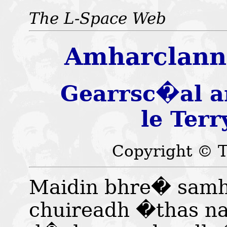
The L-Space Web
Amharclann
Gearrsc�al 
le Terr
Copyright © T
Maidin bhre� samh
chuireadh �thas na 