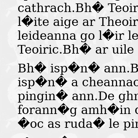
cathrach.Bh� Teoir
l�ite aige ar Theoi
leideanna go l�ir l
Teoiric.Bh� ar uile 
Bh� isp�n� ann.B
isp�n� a cheannac
pingin� ann.De gh
forann�g amh�in d
�oc as ruda� le pi