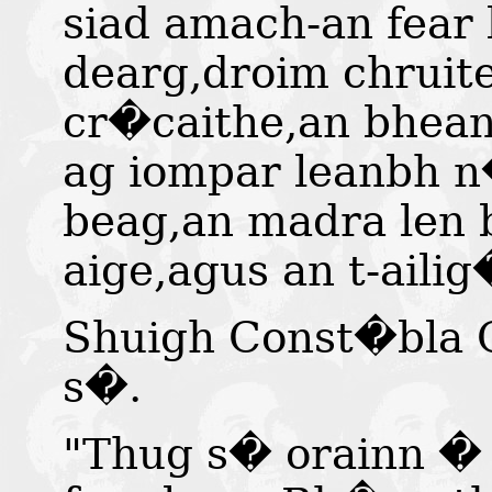
siad amach-an fear 
dearg,droim chruit
cr�caithe,an bhea
ag iompar leanbh 
beag,an madra len 
aige,agus an t-aili
Shuigh Const�bla 
s�.
"Thug s� orainn �