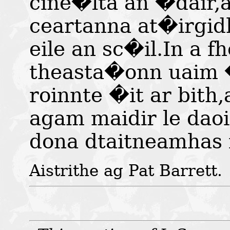
cine�lta an �dair,
ceartanna at�irgid
eile an sc�il.In a f
theasta�onn uaim �
roinnte �it ar bith
agam maidir le da
dona dtaitneamhas 
Aistrithe ag Pat Barrett.