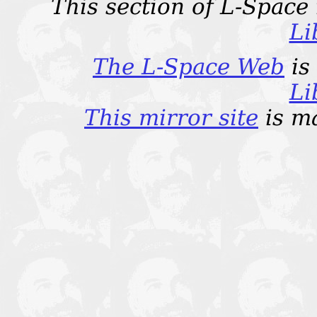
This section of L-Space
Li
The L-Space Web
is
Li
This mirror site
is m