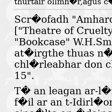
thurtair ollmh�r,agus c
Scr�ofadh "Amharc
["Theatre of Cruelty
"Bookcase" W.H.Smi
at�irgthe thuas n
chl�rleabhar don 
15".
T� an leagan ar-l�
f�il ar an t-Idirl