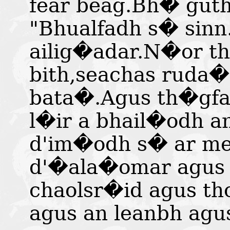
fear beag.Bh� guth
"Bhualfadh s� sinn
ailig�adar.N�or th
bith,seachas ruda�
bata�.Agus th�gfad
l�ir a bhail�odh 
d'im�odh s� ar me
d'�ala�omar agus 
chaolsr�id agus t
agus an leanbh agus