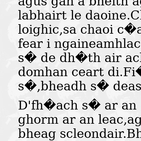
agus gan a bheith a
labhairt le daoine.
loighic,sa chaoi c�
fear i ngaineamhlac
s� de dh�th air a
domhan ceart di.Fi
s�,bheadh s� deas 
D'fh�ach s� ar an 
ghorm ar an leac,ag
bheag scleondair.