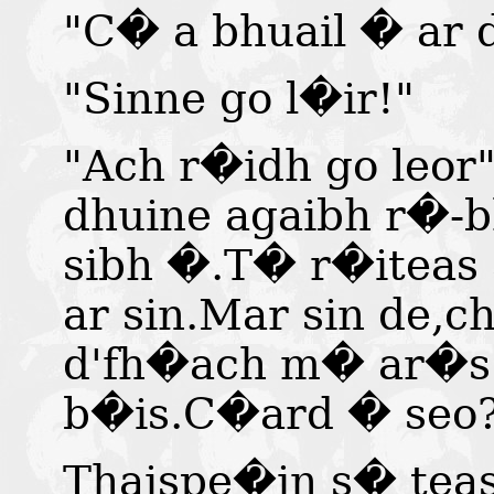
"C� a bhuail � ar 
"Sinne go l�ir!"
"Ach r�idh go leor
dhuine agaibh r�-
sibh �.T� r�iteas
ar sin.Mar sin de,
d'fh�ach m� ar�s 
b�is.C�ard � seo
Thaispe�in s� teas