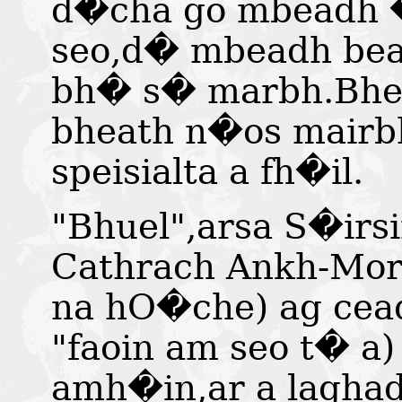
d�cha go mbeadh �
seo,d� mbeadh beat
bh� s� marbh.Bhea
bheath n�os mairb
speisialta a fh�il.
"Bhuel",arsa S�irs
Cathrach Ankh-Mo
na hO�che) ag cea
"faoin am seo t� a) 
amh�in,ar a laghad 