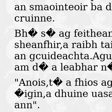
an smaointeoir ba d
cruinne.
Bh� s� ag feitheam
sheanfhir,a raibh t
an gcuideachta.Agu
am d� a leabhar n
"Anois,t� a fhios 
�igin,a dhuine uas
ann".