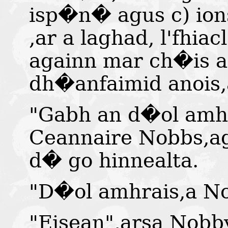
isp�n� agus c) io
,ar a laghad, l'fhia
againn mar ch�is 
dh�anfaimid anois
"Gabh an d�ol amhr
Ceannaire Nobbs,a
d� go hinnealta.
"D�ol amhrais,a N
"Eisean",arsa Nobb