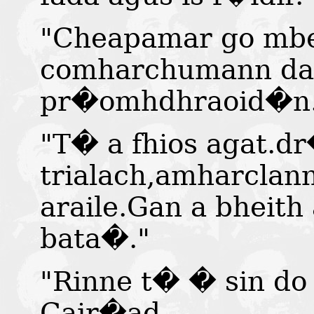
"Cheapamar go mbe
comharchumann dao
pr�omhdhraoid�n
"T� a fhios agat.
trialach,amharclan
araile.Gan a bheith
bata�."
"Rinne t� � sin do
Cair�ad.