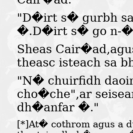
"D�irt s� gurbh s
�.D�irt s� go n-�i
Sheas Cair�ad,agu
theasc isteach sa b
"N� chuirfidh daoin
cho�che",ar seisea
dh�anfar �."
[*]
At� cothrom agus a 