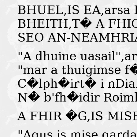
BHUEL,IS EA,arsa
BHEITH,T� A FHI
SEO AN-NEAMHRI
"A dhuine uasail",
"mar a thuigimse f�
C�lph�irt� i nDi
N� b'fh�idir Roi
A FHIR �G,IS MI
"Agus is mise gard