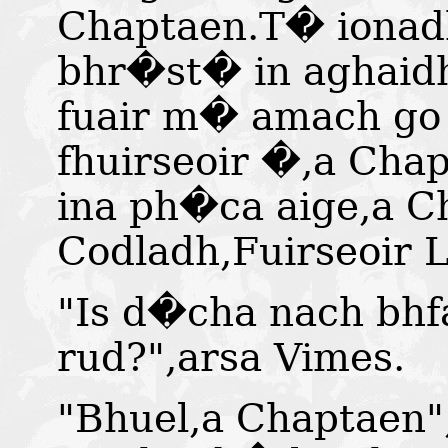
Chaptaen.T� ionad
bhr�st� in aghaidh
fuair m� amach go
fhuirseoir �,a Ch
ina ph�ca aige,a C
Codladh,Fuirseoir 
"Is d�cha nach bhf
rud?",arsa Vimes.
"Bhuel,a Chaptaen"