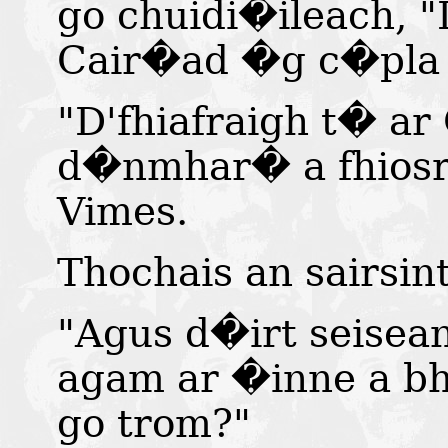
go chuidi�ileach, 
Cair�ad �g c�pla f
"D'fhiafraigh t� a
d�nmhar� a fhiosra
Vimes.
Thochais an sairsin
"Agus d�irt seisean
agam ar �inne a bh
go trom?"