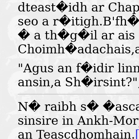
dteast�idh ar Chap
seo a r�itigh.B'fh�
� a th�g�il ar ais
Choimh�adachais,a
"Agus an f�idir lin
ansin,a Sh�irsint?
N� raibh s� �asca 
sinsire in Ankh-M
an Teascdhomhain.