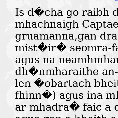
Is d�cha go raibh 
mhachnaigh Captae
gruamanna,gan dr
mist�ir� seomra-f
agus na neamhmha
dh�nmharaithe an-a
len �obartach bhe
fhinn�) agus ina m
ar mhadra� faic a