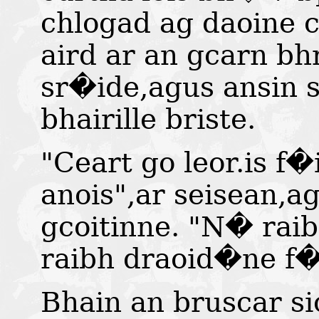
chlogad ag daoine 
aird ar an gcarn bh
sr�ide,agus ansin 
bhairille briste.
"Ceart go leor.is f�
anois",ar seisean,a
gcoitinne. "N� raib
raibh draoid�ne f
Bhain an bruscar s