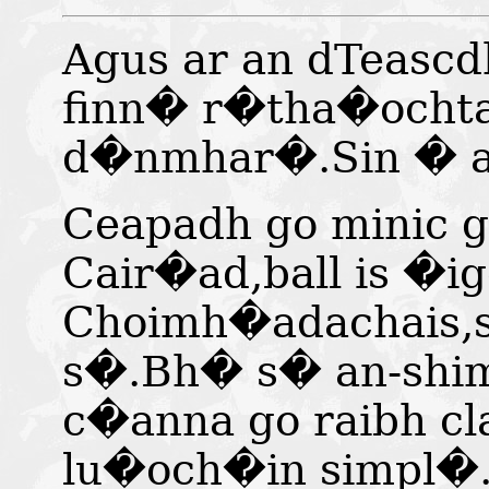
Agus ar an dTeasc
finn� r�tha�ochta
d�nmhar�.Sin � a
Ceapadh go minic g
Cair�ad,ball is �ig
Choimh�adachais,
s�.Bh� s� an-shimp
c�anna go raibh c
lu�och�in simpl�.