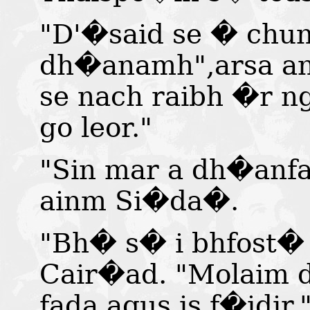
"D'�said se � chun
dh�anamh",arsa an
se nach raibh �r 
go leor."
"Sin mar a dh�anfa
ainm Si�da�.
"Bh� s� i bhfost� 
Cair�ad. "Molaim
fada agus is f�idir.