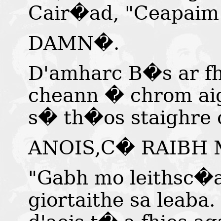
Cair�ad, "Ceapaim 
DAMN�.
D'amharc B�s ar f
cheann � chrom aig
s� th�os staighre
ANOIS,C� RAIBH 
"Gabh mo leithsc�a
giortaithe sa leaba