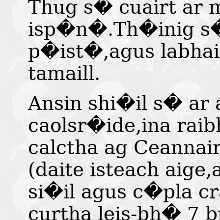
Thug s� cuairt ar
isp�n�.Th�inig s
p�ist�,agus labhai
tamaill.
Ansin shi�il s� ar 
caolsr�ide,ina rai
calctha ag Ceannai
(daite isteach aige
si�il agus c�pla c
curtha leis-bh� 7 b