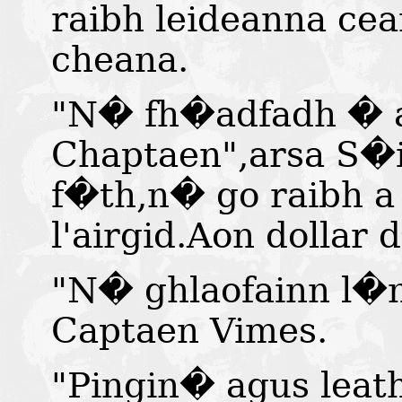
raibh leideanna cea
cheana.
"N� fh�adfadh � a
Chaptaen",arsa S�i
f�th,n� go raibh 
l'airgid.Aon dollar 
"N� ghlaofainn l�n l
Captaen Vimes.
"Pingin� agus leat