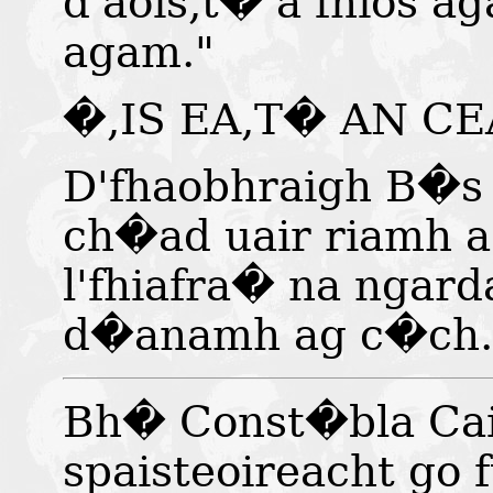
d'aois,t� a fhios a
agam."
�,IS EA,T� AN CE
D'fhaobhraigh B�s 
ch�ad uair riamh 
l'fhiafra� na ngar
d�anamh ag c�ch.
Bh� Const�bla Ca
spaisteoireacht go 