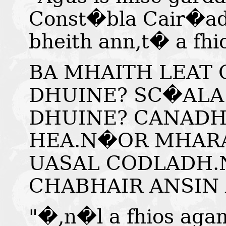
Const�bla Cair�ad.
bheith ann,t� a fhi
BA MHAITH LEAT 
DHUINE? SC�ALA
DHUINE? CANAD
HEA.N�OR MHARA
UASAL CODLADH.
CHABHAIR ANSIN 
"�,n�l a fhios agam