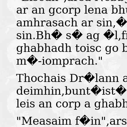
ar an gcorp lena b
amhrasach ar sin,�
sin.Bh� s� ag �l,fr
ghabhadh toisc go 
m�-iomprach."
Thochais Dr�lann 
deimhin,bunt�ist� 
leis an corp a ghab
"Measaim f�in",arsa